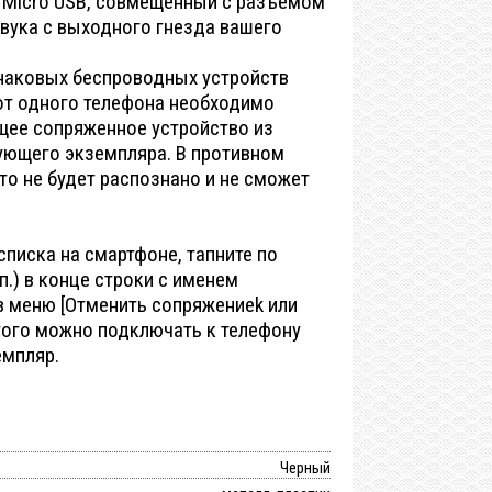
 Micro USB, совмещенный с разъемом
звука с выходного гнезда вашего
наковых беспроводных устройств
 от одного телефона необходимо
щее сопряженное устройство из
ующего экземпляра. В противном
то не будет распознано и не сможет
списка на смартфоне, тапните по
.п.) в конце строки с именем
 в меню [Отменить сопряжениеk или
этого можно подключать к телефону
мпляр.
Черный