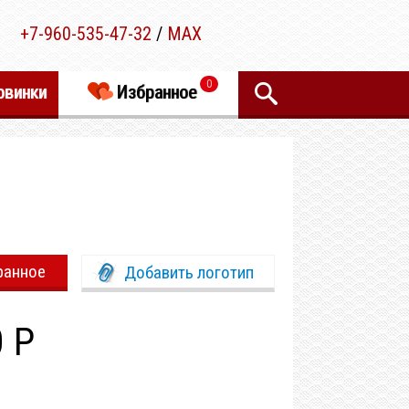
+7-960-535-47-32
/
MAX
0
овинки
Избранное
ранное
Добавить логотип
0 Р