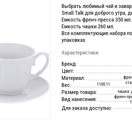
Выбрать любимый чай и завар
Small Talk для доброго утра, д
Емкость френч-пресса 350 мл.
Емкость чашки 260 мл.
Все комплектующие набора п
упаковках.
Характеристики:
Бренд:
Цвет:
Материал:
френ
ста
Вес:
1100.11
Размер товара:
чашка: 
френч-пре
Вид нанесения:
1
Для заказа доступно: