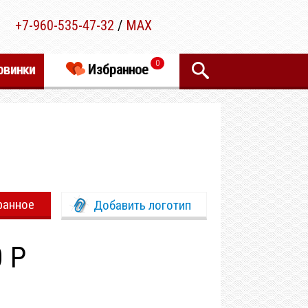
+7-960-535-47-32
/
MAX
0
овинки
Избранное
ранное
Добавить логотип
0 Р