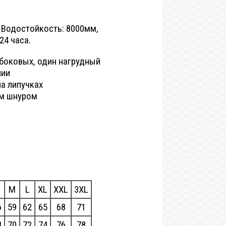
. Водостойкость: 8000мм,
24 часа.
боковых, один нагрудный
лии
а липучках
м шнуром
M
L
XL
XXL
3XL
6
59
62
65
68
71
8
70
72
74
76
78