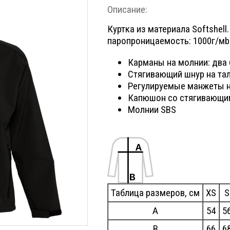
Описание:
Куртка из материала Softshell
паропроницаемость: 1000г/мb
Карманы на молнии: два 
Стягивающий шнур на та
Регулируемые манжеты н
Капюшон со стягивающи
Молнии SBS
Таблица размеров, см
XS
S
A
54
5
B
66
6