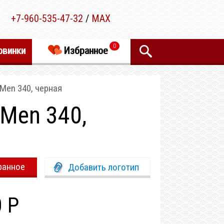
+7-960-535-47-32
/
MAX
0
овинки
Избранное
Men 340, черная
Men 340,
ранное
Добавить логотип
0 Р