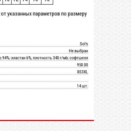
 от указанных параметров по размеру
Sol's
Не выбран
р 94%; эластан 6%, плотность 340 г/мb; софтшелл
950.00
XS3XL
14 шт.