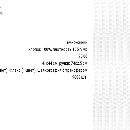
.
и.
Тёмно-синий
хлопок 100%, плотность 135 г/мb
75.00
41х44 см; ручки: 74х2,5 см
цвет), Флекс (1 цвет), Шелкография с трансфером
9606 шт.