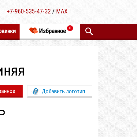
+7-960-535-47-32
/
MAX
0
овинки
Избранное
иняя
ранное
Добавить логотип
Р