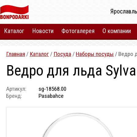
Ярославль
Каталог
Новости
Фотогалерея
О компании
Главная
/
Каталог
/
Посуда
/
Наборы посуды
/ Ведро д
Ведро для льда Sylv
Артикул:
sg-18568.00
Бренд:
Pasabahce