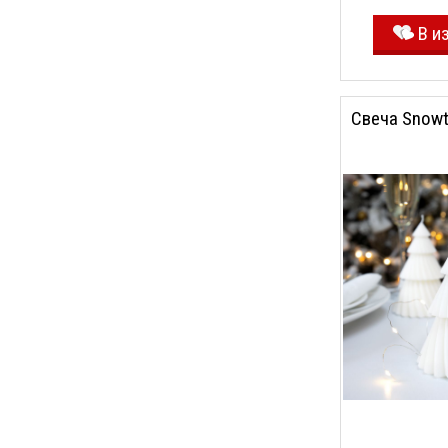
В и
Свеча Snowt