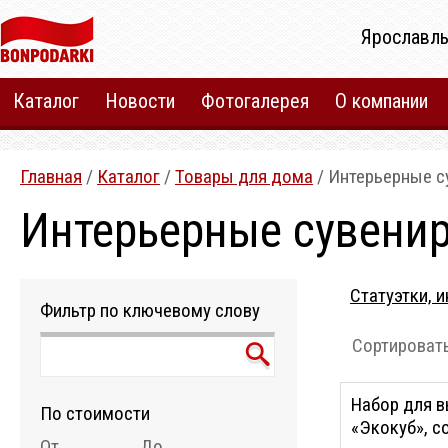
Ярославль
Каталог
Новости
Фотогалерея
О компании
Главная
/
Каталог
/
Товары для дома
/ Интерьерные 
Интерьерные сувени
Статуэтки, 
Фильтр по ключевому слову
Сортировать
Набор для 
По стоимости
«Экокуб», с
От
До