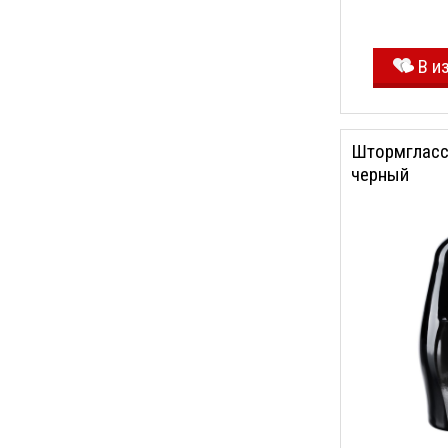
В и
Штормгласс 
черный