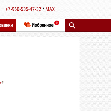
+7-960-535-47-32
/
MAX
0
овинки
Избранное
а
?