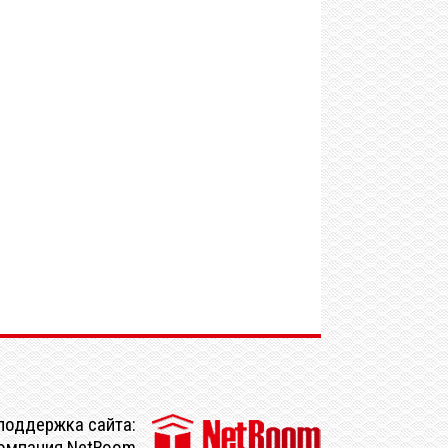
поддержка сайта:
омпания NetRoom