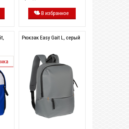
В избранное
t,
Рюкзак Easy Gait L, серый
инка