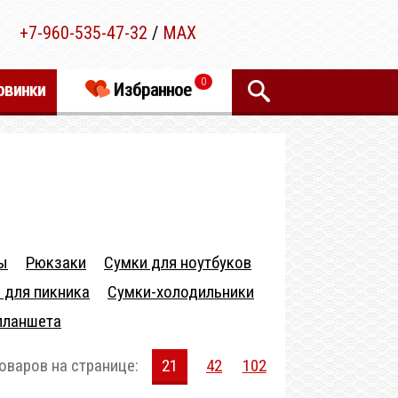
+7-960-535-47-32
/
MAX
0
овинки
Избранное
ы
Рюкзаки
Сумки для ноутбуков
 для пикника
Сумки-холодильники
планшета
оваров на странице:
21
42
102