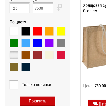
₽
Холщовая су
Grocery
По цвету
Только новинки
Цена:
760.00
Показать
В и