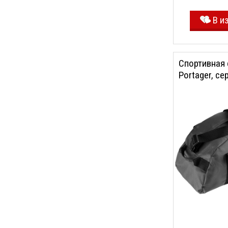
В и
Спортивная
Portager, се