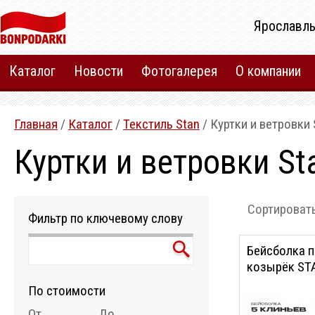
Ярославль
Каталог
Новости
Фотогалерея
О компании
Главная
/
Каталог
/
Текстиль Stan
/ Куртки и ветровки 
Куртки и ветровки St
Сортировать
Фильтр по ключевому слову
Бейсболка 
козырёк STA
хлопок 280,
По стоимости
56-58)
От
До